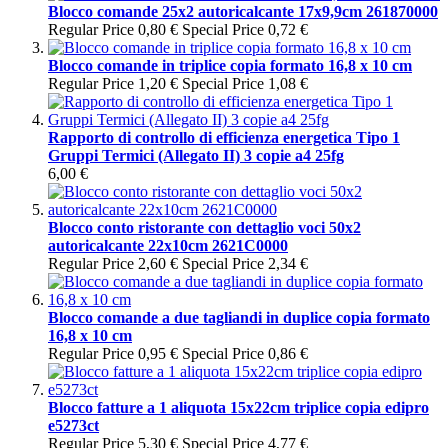
Blocco comande 25x2 autoricalcante 17x9,9cm 261870000
Regular Price
0,80 €
Special Price
0,72 €
Blocco comande in triplice copia formato 16,8 x 10 cm
Regular Price
1,20 €
Special Price
1,08 €
Rapporto di controllo di efficienza energetica Tipo 1
Gruppi Termici (Allegato II) 3 copie a4 25fg
6,00 €
Blocco conto ristorante con dettaglio voci 50x2
autoricalcante 22x10cm 2621C0000
Regular Price
2,60 €
Special Price
2,34 €
Blocco comande a due tagliandi in duplice copia formato
16,8 x 10 cm
Regular Price
0,95 €
Special Price
0,86 €
Blocco fatture a 1 aliquota 15x22cm triplice copia edipro
e5273ct
Regular Price
5,30 €
Special Price
4,77 €