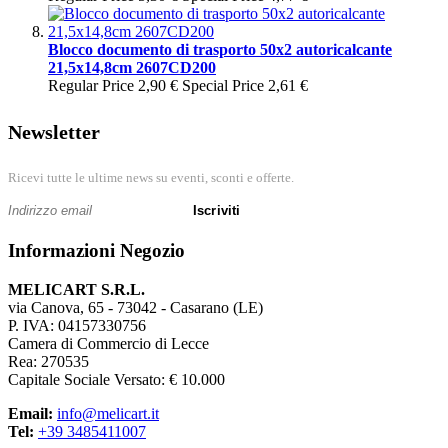
Blocco documento di trasporto 50x2 autoricalcante
21,5x14,8cm 2607CD200
Regular Price
2,90 €
Special Price
2,61 €
Newsletter
Ricevi tutte le ultime news su eventi, sconti e offerte.
Iscriviti
Informazioni Negozio
MELICART S.R.L.
via Canova, 65 - 73042 - Casarano (LE)
P. IVA: 04157330756
Camera di Commercio di Lecce
Rea: 270535
Capitale Sociale Versato: € 10.000
Email:
info@melicart.it
Tel:
+39 3485411007