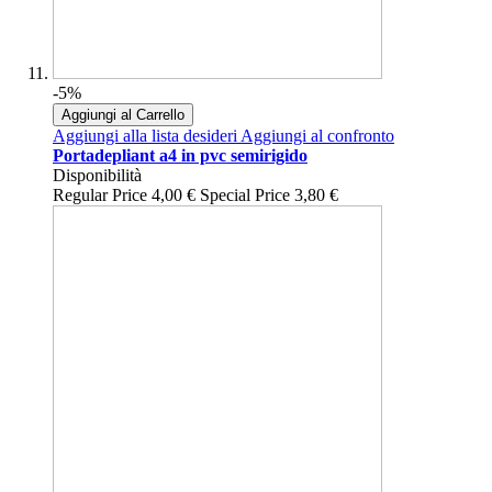
-5%
Aggiungi al Carrello
Aggiungi alla lista desideri
Aggiungi al confronto
Portadepliant a4 in pvc semirigido
Disponibilità
Regular Price
4,00 €
Special Price
3,80 €