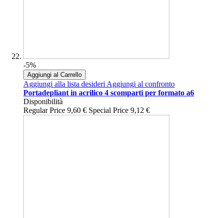
-5%
Aggiungi al Carrello
Aggiungi alla lista desideri
Aggiungi al confronto
Portadepliant in acrilico 4 scomparti per formato a6
Disponibilità
Regular Price
9,60 €
Special Price
9,12 €