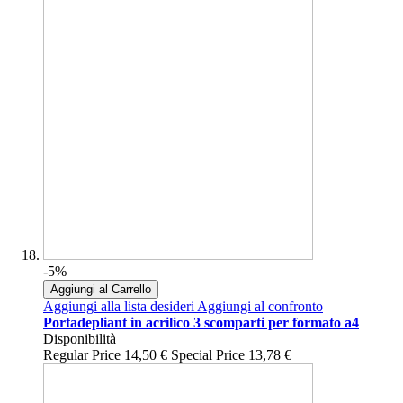
-5%
Aggiungi al Carrello
Aggiungi alla lista desideri
Aggiungi al confronto
Portadepliant in acrilico 3 scomparti per formato a4
Disponibilità
Regular Price
14,50 €
Special Price
13,78 €