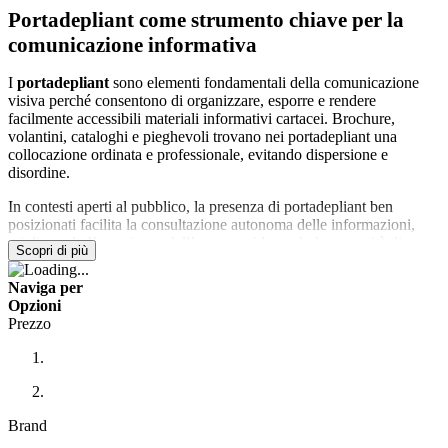
Portadepliant come strumento chiave per la
comunicazione informativa
I
portadepliant
sono elementi fondamentali della comunicazione
visiva perché consentono di organizzare, esporre e rendere
facilmente accessibili materiali informativi cartacei. Brochure,
volantini, cataloghi e pieghevoli trovano nei portadepliant una
collocazione ordinata e professionale, evitando dispersione e
disordine.
In contesti aperti al pubblico, la presenza di portadepliant ben
posizionati facilita la consultazione autonoma delle informazioni,
migliorando l’esperienza dell’utente e riducendo la necessità di
Scopri di più
assistenza diretta.
Naviga per
Supporto alla comunicazione in uffici, negozi e
Opzioni
spazi pubblici
Prezzo
Negli uffici, i portadepliant vengono utilizzati per distribuire
documentazione informativa, modulistica e materiali di supporto,
rendendo le informazioni sempre disponibili e aggiornate. Questo
contribuisce a una gestione più efficiente delle comunicazioni
Brand
interne ed esterne.