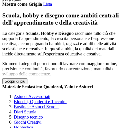
Mostra come
Griglia
Lista
Scuola, hobby e disegno come ambiti centrali
dell’apprendimento e della creatività
La categoria
Scuola, Hobby e Disegno
racchiude tutto ciò che
supporta l’apprendimento, la crescita personale e l’espressione
creativa, accompagnando bambini, ragazzi e adulti nelle attività
scolastiche e ricreative. In questi ambiti, la qualità dei materiali
incide direttamente sull’esperienza educativa e creativa.
Strumenti adeguati permettono di lavorare con maggiore ordine,
precisione e continuità, favorendo concentrazione, manualità e
sviluppo delle competenze.
Scopri di più
Supporto quotidiano per attività scolastiche e
Materiale Scolastico: Quaderni, Zaini e Astucci
formative
Astucci Accessoriati
Blocchi, Quaderni e Taccuini
Nel contesto scolastico, materiali dedicati a scuola e disegno sono
Bustine e Astucci Scuola
fondamentali per affrontare lezioni, esercitazioni e attività didattiche
Diari Scuola
in modo organizzato. Quaderni, blocchi, strumenti per il disegno e
Disegno tecnico
accessori aiutano studenti di ogni età a strutturare il proprio lavoro.
Giochi Creativi
Hobbistica
Una dotazione completa consente di affrontare l’anno scolastico con