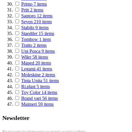
Primo
7
items
Pritt
2
items
Santoro
12
items
Seven
210
items
Stabilo
9
items
Staedtler
15
items
Tombow
1
item
Tratto
2
items
Uni Posca
9
items
Wiler
58
items
Maped
20
items
Legami
41
items
Moleskine
2
items
Tinta Unita
51
items
Ri.plast
5
items
Toy Color
14
items
Brand vari
56
items
Maimeri
59
items
Newsletter
Ricevi tutte le ultime news su eventi, sconti e offerte.