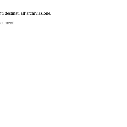
ti destinati all’archiviazione.
ocumenti.
tinui.
oni.