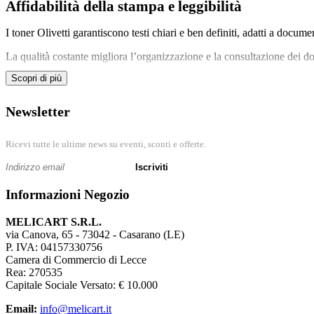
Affidabilità della stampa e leggibilità
I toner Olivetti garantiscono testi chiari e ben definiti, adatti a documen
La qualità costante migliora l’organizzazione e la consultazione dei d
Scopri di più
Utilizzo in uffici pubblici e privati
Newsletter
Negli uffici pubblici e privati, Olivetti supporta flussi documentali con
I consumabili dedicati permettono di mantenere stabilità operativa.
Ricevi tutte le ultime news su eventi, sconti e offerte.
Gestione delle forniture e continuità
Iscriviti
Una gestione ordinata delle scorte Olivetti riduce il rischio di interruzi
Informazioni Negozio
La pianificazione delle forniture migliora l’efficienza complessiva.
MELICART S.R.L.
via Canova, 65 - 73042 - Casarano (LE)
Durata delle stampanti e stabilità
P. IVA: 04157330756
Camera di Commercio di Lecce
L’uso di cartucce e toner adeguati preserva le stampanti Olivetti.
Rea: 270535
Capitale Sociale Versato: € 10.000
Questo garantisce affidabilità nel lungo periodo.
Email:
info@melicart.it