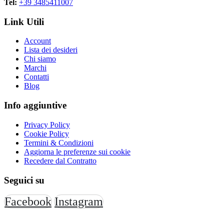
Tel:
+39 3485411007
organizzato
Link Utili
Le prezzatrici rappresentano una base operativa indispensabile per
qualsiasi attività di vendita.
Account
Lista dei desideri
Chi siamo
Marchi
Contatti
Blog
Info aggiuntive
Privacy Policy
Cookie Policy
Termini & Condizioni
Aggiorna le preferenze sui cookie
Recedere dal Contratto
Seguici su
Facebook
Instagram