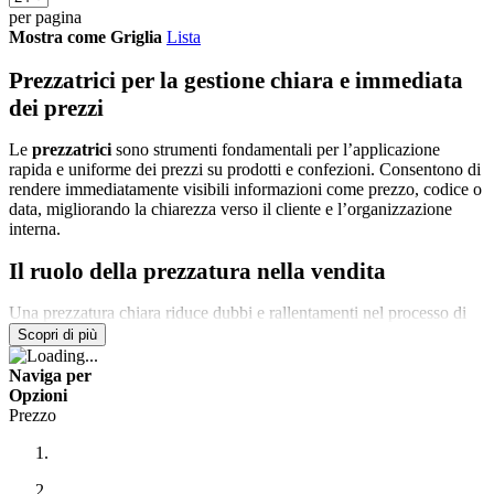
per pagina
Mostra come
Griglia
Lista
Prezzatrici per la gestione chiara e immediata
dei prezzi
Le
prezzatrici
sono strumenti fondamentali per l’applicazione
rapida e uniforme dei prezzi su prodotti e confezioni. Consentono di
rendere immediatamente visibili informazioni come prezzo, codice o
data, migliorando la chiarezza verso il cliente e l’organizzazione
interna.
Il ruolo della prezzatura nella vendita
Una prezzatura chiara riduce dubbi e rallentamenti nel processo di
acquisto. Utilizzare una prezzatrice permette di standardizzare le
Scopri di più
informazioni, migliorando la
trasparenza commerciale
e
l’esperienza del cliente.
Naviga per
Opzioni
Utilizzo in negozi e attività commerciali
Prezzo
Nei punti vendita, le prezzatrici vengono utilizzate quotidianamente
per aggiornare i prezzi, applicare codici promozionali e organizzare