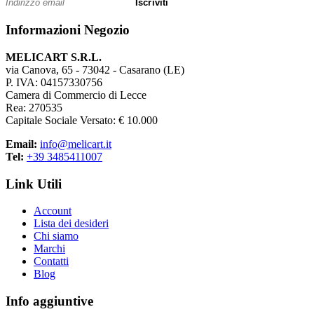
Iscriviti
I portabadge possono essere utilizzati in modo temporaneo o
permanente, adattandosi a diverse esigenze operative.
Informazioni Negozio
Questa flessibilità li rende adatti a molteplici contesti professionali.
MELICART S.R.L.
Immagine professionale e attenzione al
via Canova, 65 - 73042 - Casarano (LE)
P. IVA: 04157330756
dettaglio
Camera di Commercio di Lecce
Rea: 270535
Un sistema di identificazione ben strutturato comunica attenzione
Capitale Sociale Versato: € 10.000
all’ordine e alla professionalità.
Email:
info@melicart.it
I portabadge e portanome contribuiscono a rafforzare l’immagine
Tel:
+39 3485411007
organizzata dell’ambiente di lavoro.
Link Utili
Account
Lista dei desideri
Chi siamo
Marchi
Contatti
Blog
Info aggiuntive