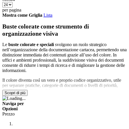
per pagina
Mostra come
Griglia
Lista
Buste colorate come strumento di
organizzazione visiva
Le
buste colorate e speciali
svolgono un ruolo strategico
nell’organizzazione della documentazione cartacea, permettendo una
distinzione immediata dei contenuti grazie all’uso del colore. In
uffici e ambienti professionali, la suddivisione visiva dei documenti
consente di ridurre i tempi di ricerca e di migliorare la gestione delle
informazioni.
Il colore diventa così un vero e proprio codice organizzativo, utile
per separare pratiche, categorie di documenti o livelli di priorità,
rendendo più efficiente il lavoro quotidiano.
Scopri di più
Supporto alla gestione della corrispondenza e
Naviga per
dei flussi documentali
Opzioni
Prezzo
Nella gestione della corrispondenza, le buste colorate permettono di
distinguere rapidamente comunicazioni interne, documenti riservati,