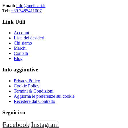
Email:
info@melicart.it
Ordine, praticità e riconoscibilità dei
Tel:
+39 3485411007
documenti
Link Utili
Le buste colorate e speciali uniscono funzionalità e semplicità,
offrendo una soluzione pratica per migliorare l’organizzazione
Account
quotidiana.
Lista dei desideri
Chi siamo
La loro riconoscibilità immediata contribuisce a rendere il lavoro più
Marchi
fluido, ordinato e professionale.
Contatti
Blog
Info aggiuntive
Privacy Policy
Cookie Policy
Termini & Condizioni
Aggiorna le preferenze sui cookie
Recedere dal Contratto
Seguici su
Facebook
Instagram