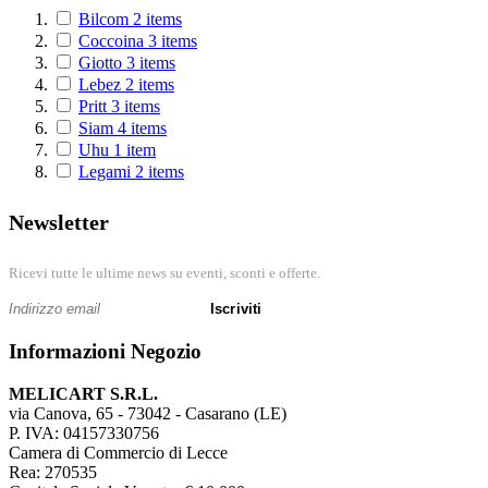
Bilcom
2
items
Coccoina
3
items
Giotto
3
items
Lebez
2
items
Pritt
3
items
Siam
4
items
Uhu
1
item
Legami
2
items
Newsletter
Ricevi tutte le ultime news su eventi, sconti e offerte.
Iscriviti
Informazioni Negozio
MELICART S.R.L.
via Canova, 65 - 73042 - Casarano (LE)
P. IVA: 04157330756
Camera di Commercio di Lecce
Rea: 270535