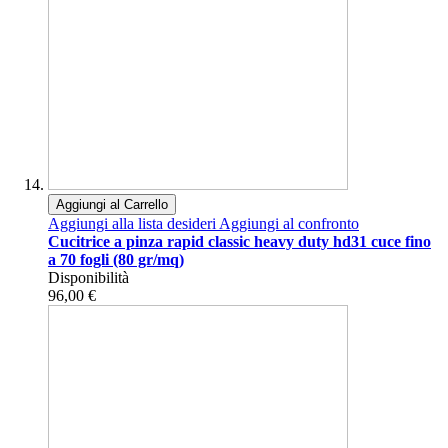
Aggiungi al Carrello
Aggiungi alla lista desideri
Aggiungi al confronto
Cucitrice a pinza rapid classic heavy duty hd31 cuce fino
a 70 fogli (80 gr/mq)
Disponibilità
96,00 €