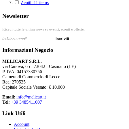
Zenith
11
items
Rappresentano un valido supporto alle cucitrici tradizionali.
Newsletter
Ricevi tutte le ultime news su eventi, sconti e offerte.
Iscriviti
Informazioni Negozio
MELICART S.R.L.
via Canova, 65 - 73042 - Casarano (LE)
P. IVA: 04157330756
Camera di Commercio di Lecce
Rea: 270535
Capitale Sociale Versato: € 10.000
Email:
info@melicart.it
Tel:
+39 3485411007
Link Utili
Account