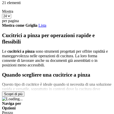
21
elementi
Mostra
per pagina
Mostra come
Griglia
Lista
Cucitrici a pinza per operazioni rapide e
flessibili
Le
cucitrici a pinza
sono strumenti progettati per offrire rapidità e
maneggevolezza nelle operazioni di cucitura. La loro forma
consente di lavorare anche su documenti già assemblati o in
posizioni meno accessibili.
Quando scegliere una cucitrice a pinza
Questo tipo di cucitrice è ideale quando si necessita di una soluzione
rapida e versatile, soprattutto in contesti dove la cucitura deve
avvenire su fascicoli spessi o già strutturati.
Scopri di più
Utilizzo in uffici e ambienti operativi
Naviga per
Opzioni
Prezzo
In ufficio, le cucitrici a pinza vengono spesso utilizzate per interventi