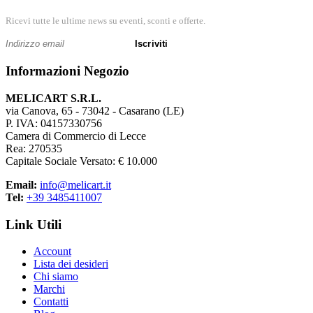
I levapunti sono progettati per intervenire in modo mirato e sicuro.
Ricevi tutte le ultime news su eventi, sconti e offerte.
Strumento semplice ma strategico
Iscriviti
Pur essendo spesso sottovalutato, il levapunti è fondamentale nella
Informazioni Negozio
gestione documentale.
MELICART S.R.L.
Elemento essenziale per la revisione dei
via Canova, 65 - 73042 - Casarano (LE)
documenti
P. IVA: 04157330756
Camera di Commercio di Lecce
Rea: 270535
Consente di modificare fascicoli senza danneggiarli.
Capitale Sociale Versato: € 10.000
Email:
info@melicart.it
Tel:
+39 3485411007
Link Utili
Account
Lista dei desideri
Chi siamo
Marchi
Contatti