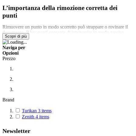
L’importanza della rimozione corretta dei
punti
Rimuovere un punto in modo scorretto può strappare o rovinare il
documento. Il levapunti consente di intervenire in modo preciso,
Scopri di più
mantenendo
integrità e leggibilità
.
Naviga per
Utilizzo in uffici e studi professionali
Opzioni
Prezzo
Negli uffici, i levapunti vengono utilizzati durante la revisione delle
pratiche e la riorganizzazione dei fascicoli.
Supporto alle attività scolastiche
A scuola, permettono di correggere e riassemblare elaborati senza
compromettere il lavoro svolto.
Brand
Riduzione degli sprechi
Turikan
3
items
Zenith
4
items
La possibilità di riutilizzare i fogli evita ristampe inutili.
Precisione e sicurezza d’uso
Newsletter