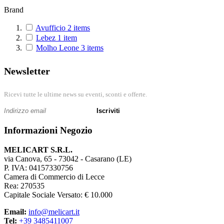
Fissare documenti su bacheche aiuta a mantenere ordine e chiarezza.
Brand
Supporto alle attività organizzative
Avufficio
2
items
Lebez
1
item
Le puntine facilitano la gestione di avvisi e promemoria.
Molho Leone
3
items
Semplicità e immediatezza
Newsletter
Sono strumenti intuitivi e pronti all’uso.
Ricevi tutte le ultime news su eventi, sconti e offerte.
Elemento essenziale per spazi condivisi
Iscriviti
Puntine e spilli sono indispensabili in ambienti informativi.
Informazioni Negozio
MELICART S.R.L.
via Canova, 65 - 73042 - Casarano (LE)
P. IVA: 04157330756
Camera di Commercio di Lecce
Rea: 270535
Capitale Sociale Versato: € 10.000
Email:
info@melicart.it
Tel:
+39 3485411007