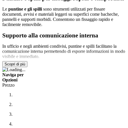
Le
puntine e gli spilli
sono strumenti utilizzati per fissare
documenti, avvisi e materiali leggeri su superfici come bacheche,
pannelli e supporti morbidi. Consentono un fissaggio rapido e
facilmente removibile.
Supporto alla comunicazione interna
In ufficio e negli ambienti condivisi, puntine e spilli facilitano la
comunicazione interna permettendo di esporre informazioni in modo
visibile e immediato.
Scopri di più
Utilizzo in ambito scolastico
Naviga per
A scuola, vengono utilizzati per affiggere comunicazioni, lavori
Opzioni
didattici e materiali informativi, favorendo la condivisione visiva.
Prezzo
Fissaggi non permanenti
La possibilità di rimuovere facilmente i materiali consente una
gestione flessibile delle informazioni.
Ordine e visibilità