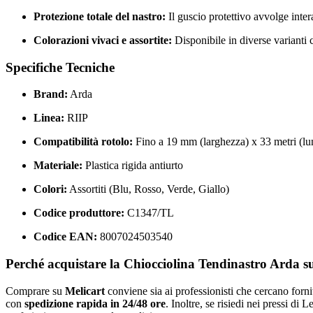
Protezione totale del nastro:
Il guscio protettivo avvolge inter
Colorazioni vivaci e assortite:
Disponibile in diverse varianti c
Specifiche Tecniche
Brand:
Arda
Linea:
RIIP
Compatibilità rotolo:
Fino a 19 mm (larghezza) x 33 metri (l
Materiale:
Plastica rigida antiurto
Colori:
Assortiti (Blu, Rosso, Verde, Giallo)
Codice produttore:
C1347/TL
Codice EAN:
8007024503540
Perché acquistare la Chiocciolina Tendinastro Arda s
Comprare su
Melicart
conviene sia ai professionisti che cercano fornit
con
spedizione rapida in 24/48 ore
. Inoltre, se risiedi nei pressi di 