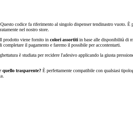
Questo codice fa riferimento al singolo dispenser tendinastro vuoto. È pro
atamente nel nostro store.
Il prodotto viene fornito in
colori assortiti
in base alle disponibilità di
 di completare il pagamento e faremo il possibile per accontentarti.
ghettatura è studiata per recidere l'adesivo applicando la giusta pressione
er quello trasparente?
È perfettamente compatibile con qualsiasi tipologia
za.