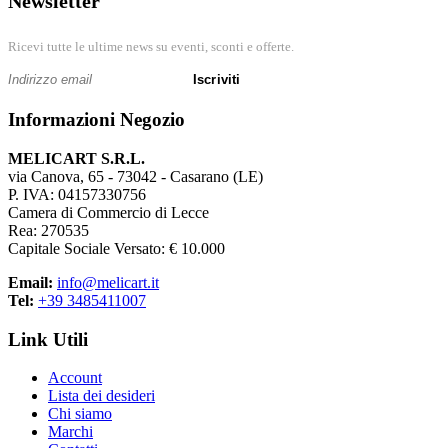
Newsletter
Ricevi tutte le ultime news su eventi, sconti e offerte.
Iscriviti
Informazioni Negozio
MELICART S.R.L.
via Canova, 65 - 73042 - Casarano (LE)
P. IVA: 04157330756
Camera di Commercio di Lecce
Rea: 270535
Capitale Sociale Versato: € 10.000
Email:
info@melicart.it
Tel:
+39 3485411007
Link Utili
Account
Lista dei desideri
Chi siamo
Marchi