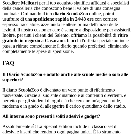
Scegliere
Melicart
per il tuo acquisto significa affidarsi a specialisti
della cancelleria che conoscono bene il valore di una consegna
puntuale. Ordinando il tuo
diario ScuolaZoo
online, potrai
usufruire di una
spedizione rapida in 24/48 ore
con corriere
espresso tracciabile, azzerando le attese prima dell'inizio delle
lezioni. Il nostro customer care è sempre a disposizione per assisterti.
Inoltre, per tutti i clienti del Salento, offriamo la possibilità di
ritiro
gratuito in negozio a Casarano
: blocchi l'offerta speciale online e
passi a ritirare comodamente il diario quando preferisci, eliminando
completamente le spese di spedizione.
FAQ
Il Diario ScuolaZoo è adatto anche alle scuole medie o solo alle
superiori?
Il diario ScuolaZoo è diventato un vero punto di riferimento
trasversale. Grazie al suo stile dinamico e ai contenuti divertenti, è
perfetto per gli studenti di ogni età che cercano un'agenda utile,
moderna e in grado di alleggerire il carico quotidiano dello studio.
All'interno sono presenti i soliti adesivi e gadget?
Assolutamente sì! La Special Edition include il classico set di
adesivi e inserti che rendono ogni pagina unica. È lo strumento