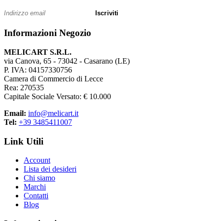
Iscriviti
Informazioni Negozio
MELICART S.R.L.
via Canova, 65 - 73042 - Casarano (LE)
P. IVA: 04157330756
Camera di Commercio di Lecce
Rea: 270535
Capitale Sociale Versato: € 10.000
Email:
info@melicart.it
Tel:
+39 3485411007
Link Utili
Account
Lista dei desideri
Chi siamo
Marchi
Contatti
Blog