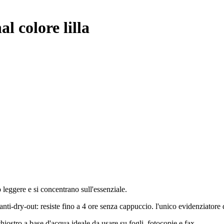
l colore lilla
leggere e si concentrano sull'essenziale.
-dry-out: resiste fino a 4 ore senza cappuccio. l'unico evidenziatore d
iostro a base d'acqua ideale da usare su fogli, fotocopie e fax