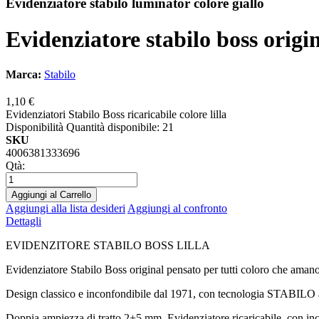
Evidenziatore stabilo luminator colore giallo
Evidenziatore stabilo boss origina
Marca:
Stabilo
1,10 €
Evidenziatori Stabilo Boss ricaricabile colore lilla
Disponibilità
Quantità disponibile: 21
SKU
4006381333696
Qtà:
Aggiungi al Carrello
Aggiungi alla lista desideri
Aggiungi al confronto
Dettagli
EVIDENZITORE STABILO BOSS LILLA
Evidenziatore Stabilo Boss original pensato per tutti coloro che amano 
Design classico e inconfondibile dal 1971, con tecnologia STABILO anti
Doppia ampiezza di tratto 2+5 mm. Evidenziatore ricaricabile, con inch