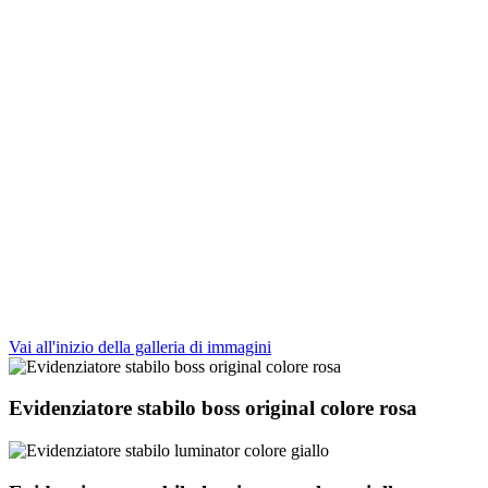
Vai all'inizio della galleria di immagini
Evidenziatore stabilo boss original colore rosa