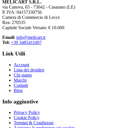
MELICART S.R.L.
via Canova, 65 - 73042 - Casarano (LE)
P. IVA: 04157330756
Camera di Commercio di Lecce
Rea: 270535
Capitale Sociale Versato: € 10.000
Email:
info@melicart.it
Tel:
+39 3485411007
Link Utili
Account
Lista dei desideri
Chi siamo
Marchi
Contatti
Blog
Info aggiuntive
Privacy Policy
Cookie Policy
Termini & Condizioni
Aggiorna le preferenze sui cookie