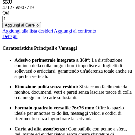
SKU
4712759907719
Qtà:
Aggiungi al Carrello
Aggiungi alla lista desideri
Aggiungi al confronto
Dettagli
Caratteristiche Principali e Vantaggi
Adesivo perimetrale integrato a 360°:
La distribuzione
continua della colla lungo i bordi impedisce ai foglietti di
sollevarsi o arricciarsi, garantendo un'aderenza totale anche su
superfici verticali.
Rimozione pulita senza residui:
Si staccano facilmente da
monitor, documenti, vetri e pareti senza lasciare tracce di colla
o danneggiare le carte sottostanti.
Formato quadrato versatile 76x76 mm:
Offre lo spazio
ideale per annotare to-do list, messaggi veloci e codici di
riferimento senza ingombrare la scrivania.
Carta ad alta assorbenza:
Compatibile con penne a sfera,
gel, matite ed evidenziatori senza creare sbavature di