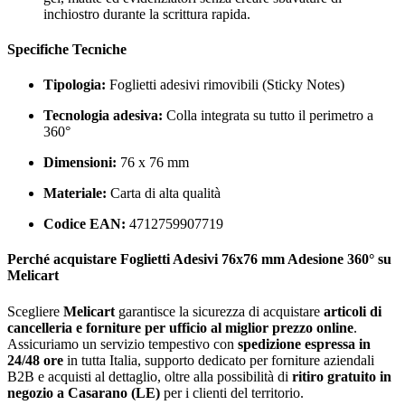
inchiostro durante la scrittura rapida.
Specifiche Tecniche
Tipologia:
Foglietti adesivi rimovibili (Sticky Notes)
Tecnologia adesiva:
Colla integrata su tutto il perimetro a
360°
Dimensioni:
76 x 76 mm
Materiale:
Carta di alta qualità
Codice EAN:
4712759907719
Perché acquistare Foglietti Adesivi 76x76 mm Adesione 360° su
Melicart
Scegliere
Melicart
garantisce la sicurezza di acquistare
articoli di
cancelleria e forniture per ufficio al miglior prezzo online
.
Assicuriamo un servizio tempestivo con
spedizione espressa in
24/48 ore
in tutta Italia, supporto dedicato per forniture aziendali
B2B e acquisti al dettaglio, oltre alla possibilità di
ritiro gratuito in
negozio a Casarano (LE)
per i clienti del territorio.