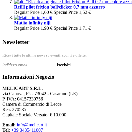
Refill pilot frixion ball/clicker 0,7 mm azzurro
Regular Price
1,60 €
Special Price
1,52 €
Matita infinity niji
Regular Price
1,90 €
Special Price
1,71 €
Newsletter
Ricevi tutte le ultime news su eventi, sconti e offerte.
Iscriviti
Informazioni Negozio
MELICART S.R.L.
via Canova, 65 - 73042 - Casarano (LE)
P. IVA: 04157330756
Camera di Commercio di Lecce
Rea: 270535
Capitale Sociale Versato: € 10.000
Email:
info@melicart.it
Tel:
+39 3485411007