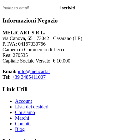
Iscriviti
Informazioni Negozio
MELICART S.R.L.
via Canova, 65 - 73042 - Casarano (LE)
P. IVA: 04157330756
Camera di Commercio di Lecce
Rea: 270535
Capitale Sociale Versato: € 10.000
Email:
info@melicart.it
Tel:
+39 3485411007
Link Utili
Account
Lista dei desideri
Chi siamo
Marchi
Contatti
Blog