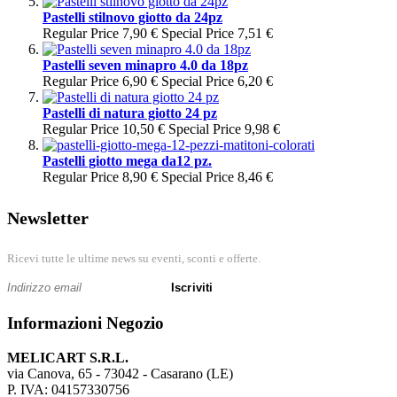
Pastelli stilnovo giotto da 24pz
Regular Price
7,90 €
Special Price
7,51 €
Pastelli seven minapro 4.0 da 18pz
Regular Price
6,90 €
Special Price
6,20 €
Pastelli di natura giotto 24 pz
Regular Price
10,50 €
Special Price
9,98 €
Pastelli giotto mega da12 pz.
Regular Price
8,90 €
Special Price
8,46 €
Newsletter
Ricevi tutte le ultime news su eventi, sconti e offerte.
Iscriviti
Informazioni Negozio
MELICART S.R.L.
via Canova, 65 - 73042 - Casarano (LE)
P. IVA: 04157330756