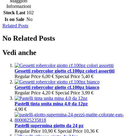
Maggiori
Informazioni
Stock Last
102
Is on Sale
No
Related Posts
No Related Posts
Vedi anche
Gessetti robercolor giotto cf.100pz colori assortiti
Regular Price
6,00 €
Special Price
5,40 €
Gessetti robercolor giotto cf.100pz bianco
Regular Price
4,20 €
Special Price
3,99 €
Pastelli tinta unita mina 4.0 da 12pz
4,90 €
Pastelli supermina giotto da 24 pz
Regular Price
10,90 €
Special Price
10,36 €