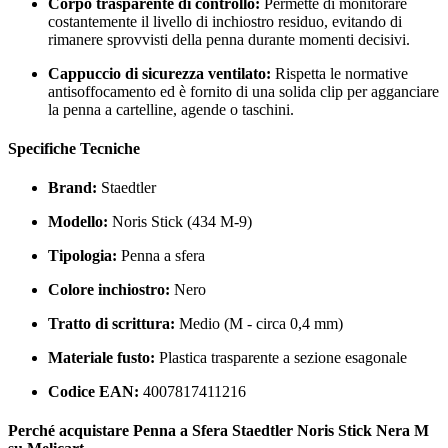
Corpo trasparente di controllo:
Permette di monitorare
costantemente il livello di inchiostro residuo, evitando di
rimanere sprovvisti della penna durante momenti decisivi.
Cappuccio di sicurezza ventilato:
Rispetta le normative
antisoffocamento ed è fornito di una solida clip per agganciare
la penna a cartelline, agende o taschini.
Specifiche Tecniche
Brand:
Staedtler
Modello:
Noris Stick (434 M-9)
Tipologia:
Penna a sfera
Colore inchiostro:
Nero
Tratto di scrittura:
Medio (M - circa 0,4 mm)
Materiale fusto:
Plastica trasparente a sezione esagonale
Codice EAN:
4007817411216
Perché acquistare Penna a Sfera Staedtler Noris Stick Nera M