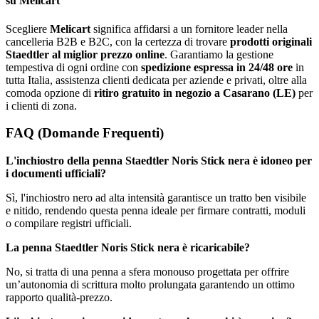
su Melicart
Scegliere
Melicart
significa affidarsi a un fornitore leader nella
cancelleria B2B e B2C, con la certezza di trovare
prodotti originali
Staedtler al miglior prezzo online
. Garantiamo la gestione
tempestiva di ogni ordine con
spedizione espressa in 24/48 ore
in
tutta Italia, assistenza clienti dedicata per aziende e privati, oltre alla
comoda opzione di
ritiro gratuito in negozio a Casarano (LE)
per
i clienti di zona.
FAQ (Domande Frequenti)
L'inchiostro della penna Staedtler Noris Stick nera è idoneo per
i documenti ufficiali?
Sì, l'inchiostro nero ad alta intensità garantisce un tratto ben visibile
e nitido, rendendo questa penna ideale per firmare contratti, moduli
o compilare registri ufficiali.
La penna Staedtler Noris Stick nera è ricaricabile?
No, si tratta di una penna a sfera monouso progettata per offrire
un’autonomia di scrittura molto prolungata garantendo un ottimo
rapporto qualità-prezzo.