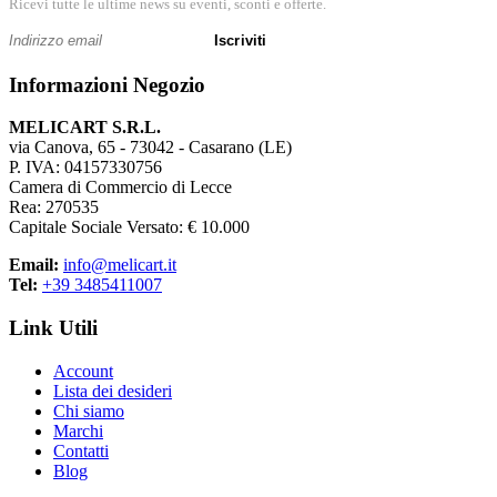
Ricevi tutte le ultime news su eventi, sconti e offerte.
Iscriviti
Informazioni Negozio
MELICART S.R.L.
via Canova, 65 - 73042 - Casarano (LE)
P. IVA: 04157330756
Camera di Commercio di Lecce
Rea: 270535
Capitale Sociale Versato: € 10.000
Email:
info@melicart.it
Tel:
+39 3485411007
Link Utili
Account
Lista dei desideri
Chi siamo
Marchi
Contatti
Blog