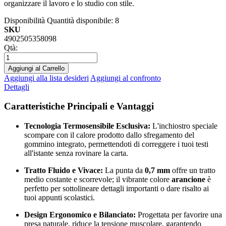
organizzare il lavoro e lo studio con stile.
Disponibilità
Quantità disponibile: 8
SKU
4902505358098
Qtà:
Aggiungi al Carrello
Aggiungi alla lista desideri
Aggiungi al confronto
Dettagli
Caratteristiche Principali e Vantaggi
Tecnologia Termosensibile Esclusiva:
L'inchiostro speciale
scompare con il calore prodotto dallo sfregamento del
gommino integrato, permettendoti di correggere i tuoi testi
all'istante senza rovinare la carta.
Tratto Fluido e Vivace:
La punta da
0,7 mm
offre un tratto
medio costante e scorrevole; il vibrante colore
arancione
è
perfetto per sottolineare dettagli importanti o dare risalto ai
tuoi appunti scolastici.
Design Ergonomico e Bilanciato:
Progettata per favorire una
presa naturale, riduce la tensione muscolare, garantendo