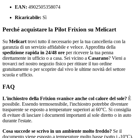
EAN:
4902505358074
Ricaricabile:
Sì
Perché acquistare la Pilot Frixion su Melicart
Su
Melicart
trovi tutto il necessario per la tua cancelleria con la
garanzia di un servizio affidabile e veloce. Approfitta della
spedizione rapida in 24/48 ore
per ricevere la tua penna
direttamente in ufficio o a casa. Sei vicino a
Casarano
? Vieni a
trovarci nel nostro negozio fisico per ritirare il tuo ordine
gratuitamente o per scoprire dal vivo le ultime novità del settore
scuola e ufficio.
FAQ
L'inchiostro della Frixion svanisce anche col calore del sole?
È
possibile. Essendo termosensibile, l'inchiostro potrebbe diventare
trasparente se esposto a temperature superiori ai 60°C. Si consiglia
di evitare di lasciare i documenti importanti al sole diretto o in auto
durante l'estate.
Cosa succede se scrivo in un ambiente molto freddo?
Se il
documento viene esposto a temperature molto basse (sotto i -10°C),