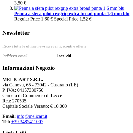
3,50 €
Penna a sfera pilot rexgrip extra broad punta 1,6 mm blu
Regular Price
1,60 €
Special Price
1,52 €
Newsletter
Ricevi tutte le ultime news su eventi, sconti e offerte.
Iscriviti
Informazioni Negozio
MELICART S.R.L.
via Canova, 65 - 73042 - Casarano (LE)
P. IVA: 04157330756
Camera di Commercio di Lecce
Rea: 270535
Capitale Sociale Versato: € 10.000
Email:
info@melicart.it
Tel:
+39 3485411007
Link Utili