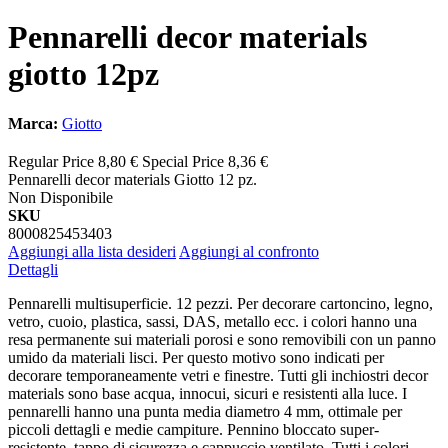
Pennarelli decor materials
giotto 12pz
Marca:
Giotto
Regular Price
8,80 €
Special Price
8,36 €
Pennarelli decor materials Giotto 12 pz.
Non Disponibile
SKU
8000825453403
Aggiungi alla lista desideri
Aggiungi al confronto
Dettagli
Pennarelli multisuperficie. 12 pezzi. Per decorare cartoncino, legno,
vetro, cuoio, plastica, sassi, DAS, metallo ecc. i colori hanno una
resa permanente sui materiali porosi e sono removibili con un panno
umido da materiali lisci. Per questo motivo sono indicati per
decorare temporaneamente vetri e finestre. Tutti gli inchiostri decor
materials sono base acqua, innocui, sicuri e resistenti alla luce. I
pennarelli hanno una punta media diametro 4 mm, ottimale per
piccoli dettagli e medie campiture. Pennino bloccato super-
resistente, tappo di sicurezza e cappuccio ventilato. Tutti i colori