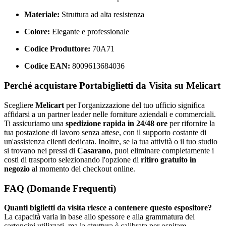
Materiale:
Struttura ad alta resistenza
Colore:
Elegante e professionale
Codice Produttore:
70A71
Codice EAN:
8009613684036
Perché acquistare Portabiglietti da Visita su Melicart
Scegliere
Melicart
per l'organizzazione del tuo ufficio significa
affidarsi a un partner leader nelle forniture aziendali e commerciali.
Ti assicuriamo una
spedizione rapida in 24/48 ore
per rifornire la
tua postazione di lavoro senza attese, con il supporto costante di
un'assistenza clienti dedicata. Inoltre, se la tua attività o il tuo studio
si trovano nei pressi di
Casarano
, puoi eliminare completamente i
costi di trasporto selezionando l'opzione di
ritiro gratuito in
negozio
al momento del checkout online.
FAQ (Domande Frequenti)
Quanti biglietti da visita riesce a contenere questo espositore?
La capacità varia in base allo spessore e alla grammatura dei
cartoncini utilizzati, ma la struttura è calibrata per ospitare