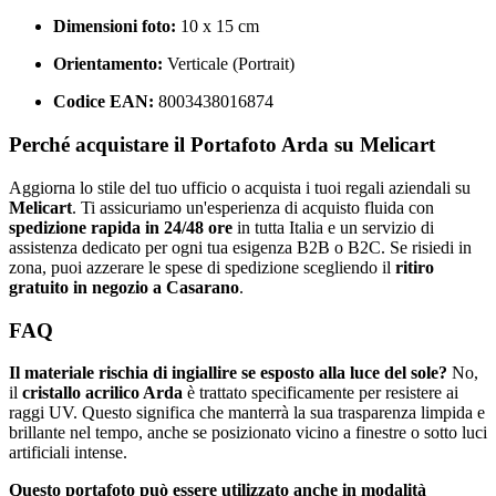
Dimensioni foto:
10 x 15 cm
Orientamento:
Verticale (Portrait)
Codice EAN:
8003438016874
Perché acquistare il Portafoto Arda su Melicart
Aggiorna lo stile del tuo ufficio o acquista i tuoi regali aziendali su
Melicart
. Ti assicuriamo un'esperienza di acquisto fluida con
spedizione rapida in 24/48 ore
in tutta Italia e un servizio di
assistenza dedicato per ogni tua esigenza B2B o B2C. Se risiedi in
zona, puoi azzerare le spese di spedizione scegliendo il
ritiro
gratuito in negozio a Casarano
.
FAQ
Il materiale rischia di ingiallire se esposto alla luce del sole?
No,
il
cristallo acrilico Arda
è trattato specificamente per resistere ai
raggi UV. Questo significa che manterrà la sua trasparenza limpida e
brillante nel tempo, anche se posizionato vicino a finestre o sotto luci
artificiali intense.
Questo portafoto può essere utilizzato anche in modalità