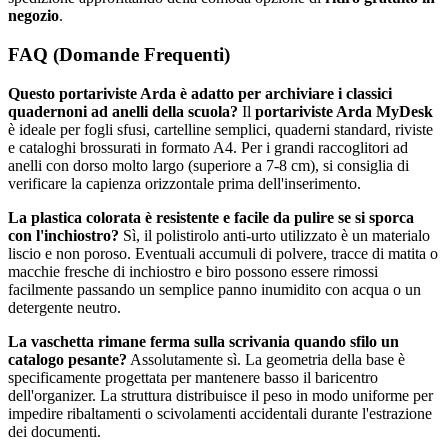
negozio
.
FAQ (Domande Frequenti)
Questo portariviste Arda è adatto per archiviare i classici
quadernoni ad anelli della scuola?
Il
portariviste Arda MyDesk
è ideale per fogli sfusi, cartelline semplici, quaderni standard, riviste
e cataloghi brossurati in formato A4. Per i grandi raccoglitori ad
anelli con dorso molto largo (superiore a 7-8 cm), si consiglia di
verificare la capienza orizzontale prima dell'inserimento.
La plastica colorata è resistente e facile da pulire se si sporca
con l'inchiostro?
Sì, il polistirolo anti-urto utilizzato è un materialo
liscio e non poroso. Eventuali accumuli di polvere, tracce di matita o
macchie fresche di inchiostro e biro possono essere rimossi
facilmente passando un semplice panno inumidito con acqua o un
detergente neutro.
La vaschetta rimane ferma sulla scrivania quando sfilo un
catalogo pesante?
Assolutamente sì. La geometria della base è
specificamente progettata per mantenere basso il baricentro
dell'organizer. La struttura distribuisce il peso in modo uniforme per
impedire ribaltamenti o scivolamenti accidentali durante l'estrazione
dei documenti.