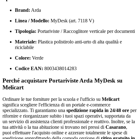
Brand:
Arda
Linea / Modello:
MyDesk (art. 7118 V)
Tipologia:
Portariviste / Raccoglitore verticale per documenti
Materiale:
Plastica polistirolo anti-urto di alta qualità e
riciclabile
Colore:
Verde
Codice EAN:
8003438014283
Perché acquistare Portariviste Arda MyDesk su
Melicart
Ordinare le tue forniture per la scuola e l'ufficio su
Melicart
significa scegliere l'efficienza di un portale e-commerce
specializzato. Ti garantiamo una
spedizione rapida in 24/48 ore
per
rifornire e riorganizzare subito i tuoi spazi operativi, supportata da
un servizio di assistenza clienti professionale e reattivo. Inoltre, se la
tua attività o la tua abitazione si trovano nei pressi di
Casarano
,
puoi effettuare l'acquisto online e azzerare totalmente le spese di
spedizione approfittando della comoda opzione di
ritiro gratuito in