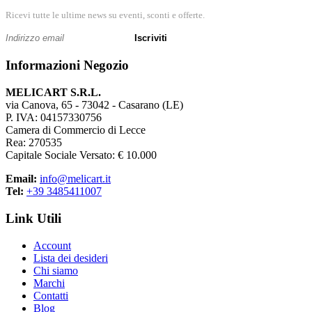
Ricevi tutte le ultime news su eventi, sconti e offerte.
Iscriviti
Informazioni Negozio
MELICART S.R.L.
via Canova, 65 - 73042 - Casarano (LE)
P. IVA: 04157330756
Camera di Commercio di Lecce
Rea: 270535
Capitale Sociale Versato: € 10.000
Email:
info@melicart.it
Tel:
+39 3485411007
Link Utili
Account
Lista dei desideri
Chi siamo
Marchi
Contatti
Blog