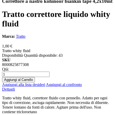
Correttore a nastro kohinoor biankin tape 4,2x10mt
Tratto correttore liquido whity
fluid
Marca:
Tratto
1,00 €
Tratto whity fluid
Disponibilità
Quantità disponibile: 43
SKU
8000825877308
Qtà:
Aggiungi al Carrello
Aggiungi alla lista desideri
Aggiungi al confronto
Dettagli
Tratto whity fluid, correttore fluido con pennello. Adatto per ogni
tipo di correzione, asciuga rapidamente. Non necessita di diluente.
Tenere lontano da fonti di calore. Agitare prima dell'uso. Non
contiene tricloroetano