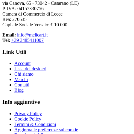
via Canova, 65 - 73042 - Casarano (LE)
P. IVA: 04157330756
Camera di Commercio di Lecce
Rea: 270535
Capitale Sociale Versato: € 10.000
Email:
info@melicart.it
Tel:
+39 3485411007
Link Utili
Account
Lista dei desideri
Chi siamo
Marchi
Contatti
Blog
Info aggiuntive
Privacy Policy
Cookie Policy
Termini & Condizioni
Aggiorna le preferenze sui cookie