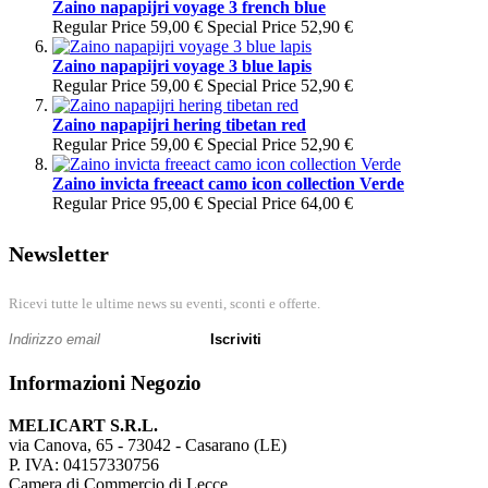
Zaino napapijri voyage 3 french blue
Regular Price
59,00 €
Special Price
52,90 €
Zaino napapijri voyage 3 blue lapis
Regular Price
59,00 €
Special Price
52,90 €
Zaino napapijri hering tibetan red
Regular Price
59,00 €
Special Price
52,90 €
Zaino invicta freeact camo icon collection Verde
Regular Price
95,00 €
Special Price
64,00 €
Newsletter
Ricevi tutte le ultime news su eventi, sconti e offerte.
Iscriviti
Informazioni Negozio
MELICART S.R.L.
via Canova, 65 - 73042 - Casarano (LE)
P. IVA: 04157330756
Camera di Commercio di Lecce