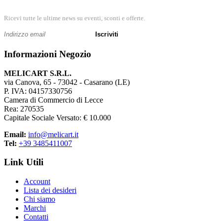
Ricevi tutte le ultime news su eventi, sconti e offerte.
Iscriviti
Informazioni Negozio
MELICART S.R.L.
via Canova, 65 - 73042 - Casarano (LE)
P. IVA: 04157330756
Camera di Commercio di Lecce
Rea: 270535
Capitale Sociale Versato: € 10.000
Email:
info@melicart.it
Tel:
+39 3485411007
Link Utili
Account
Lista dei desideri
Chi siamo
Marchi
Contatti