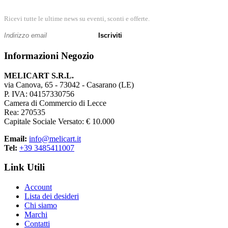
Ricevi tutte le ultime news su eventi, sconti e offerte.
Iscriviti
Informazioni Negozio
MELICART S.R.L.
via Canova, 65 - 73042 - Casarano (LE)
P. IVA: 04157330756
Camera di Commercio di Lecce
Rea: 270535
Capitale Sociale Versato: € 10.000
Email:
info@melicart.it
Tel:
+39 3485411007
Link Utili
Account
Lista dei desideri
Chi siamo
Marchi
Contatti