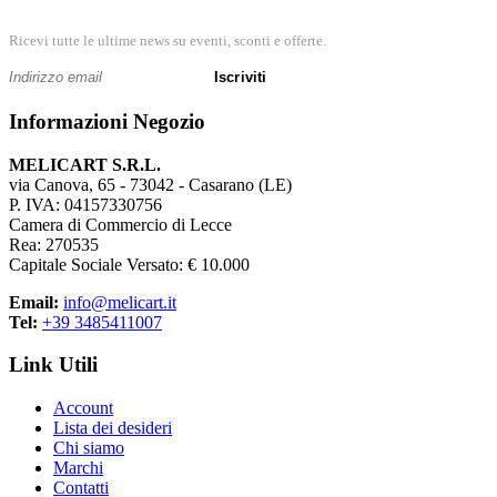
Ricevi tutte le ultime news su eventi, sconti e offerte.
Iscriviti
Informazioni Negozio
MELICART S.R.L.
via Canova, 65 - 73042 - Casarano (LE)
P. IVA: 04157330756
Camera di Commercio di Lecce
Rea: 270535
Capitale Sociale Versato: € 10.000
Email:
info@melicart.it
Tel:
+39 3485411007
Link Utili
Account
Lista dei desideri
Chi siamo
Marchi
Contatti