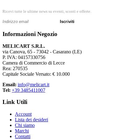
Ricevi tutte le ultime news su eventi, sconti e offerte.
Iscriviti
Informazioni Negozio
MELICART S.R.L.
via Canova, 65 - 73042 - Casarano (LE)
P. IVA: 04157330756
Camera di Commercio di Lecce
Rea: 270535
Capitale Sociale Versato: € 10.000
Email:
info@melicart.it
Tel:
+39 3485411007
Link Utili
Account
Lista dei desideri
Chi siamo
Marchi
Contatti