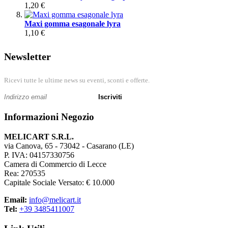
1,20 €
Maxi gomma esagonale lyra
1,10 €
Newsletter
Ricevi tutte le ultime news su eventi, sconti e offerte.
Iscriviti
Informazioni Negozio
MELICART S.R.L.
via Canova, 65 - 73042 - Casarano (LE)
P. IVA: 04157330756
Camera di Commercio di Lecce
Rea: 270535
Capitale Sociale Versato: € 10.000
Email:
info@melicart.it
Tel:
+39 3485411007