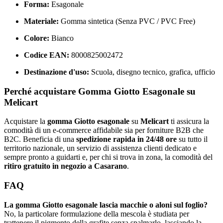
Forma:
Esagonale
Materiale:
Gomma sintetica (Senza PVC / PVC Free)
Colore:
Bianco
Codice EAN:
8000825002472
Destinazione d'uso:
Scuola, disegno tecnico, grafica, ufficio
Perché acquistare Gomma Giotto Esagonale su
Melicart
Acquistare la
gomma Giotto esagonale
su
Melicart
ti assicura la
comodità di un e-commerce affidabile sia per forniture B2B che
B2C. Beneficia di una
spedizione rapida in 24/48 ore
su tutto il
territorio nazionale, un servizio di assistenza clienti dedicato e
sempre pronto a guidarti e, per chi si trova in zona, la comodità del
ritiro gratuito in negozio a Casarano
.
FAQ
La gomma Giotto esagonale lascia macchie o aloni sul foglio?
No, la particolare formulazione della mescola è studiata per
trattenere il pigmento della grafite senza spalmarlo, lasciando la