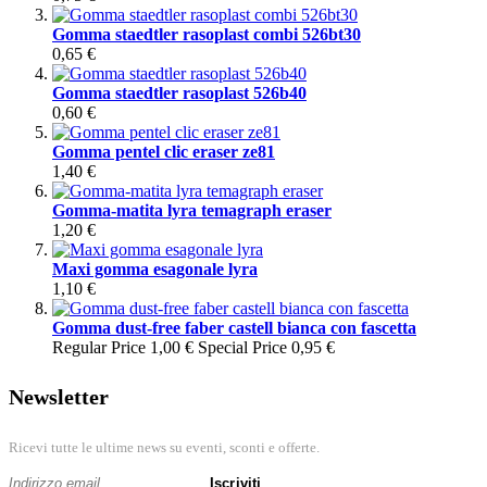
Gomma staedtler rasoplast combi 526bt30
0,65 €
Gomma staedtler rasoplast 526b40
0,60 €
Gomma pentel clic eraser ze81
1,40 €
Gomma-matita lyra temagraph eraser
1,20 €
Maxi gomma esagonale lyra
1,10 €
Gomma dust-free faber castell bianca con fascetta
Regular Price
1,00 €
Special Price
0,95 €
Newsletter
Ricevi tutte le ultime news su eventi, sconti e offerte.
Iscriviti