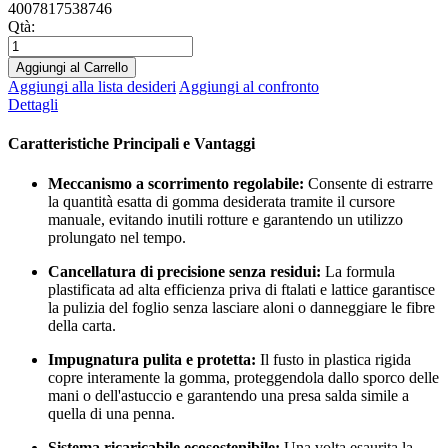
4007817538746
Qtà:
Aggiungi al Carrello
Aggiungi alla lista desideri
Aggiungi al confronto
Dettagli
Caratteristiche Principali e Vantaggi
Meccanismo a scorrimento regolabile:
Consente di estrarre
la quantità esatta di gomma desiderata tramite il cursore
manuale, evitando inutili rotture e garantendo un utilizzo
prolungato nel tempo.
Cancellatura di precisione senza residui:
La formula
plastificata ad alta efficienza priva di ftalati e lattice garantisce
la pulizia del foglio senza lasciare aloni o danneggiare le fibre
della carta.
Impugnatura pulita e protetta:
Il fusto in plastica rigida
copre interamente la gomma, proteggendola dallo sporco delle
mani o dell'astuccio e garantendo una presa salda simile a
quella di una penna.
Sistema ricaricabile ecosostenibile:
Una volta esaurita la