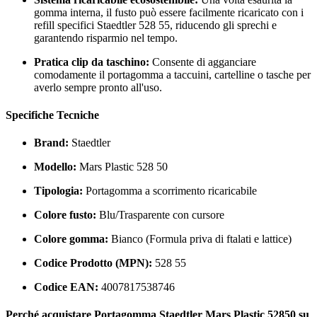
gomma interna, il fusto può essere facilmente ricaricato con i
refill specifici Staedtler 528 55, riducendo gli sprechi e
garantendo risparmio nel tempo.
Pratica clip da taschino:
Consente di agganciare
comodamente il portagomma a taccuini, cartelline o tasche per
averlo sempre pronto all'uso.
Specifiche Tecniche
Brand:
Staedtler
Modello:
Mars Plastic 528 50
Tipologia:
Portagomma a scorrimento ricaricabile
Colore fusto:
Blu/Trasparente con cursore
Colore gomma:
Bianco (Formula priva di ftalati e lattice)
Codice Prodotto (MPN):
528 55
Codice EAN:
4007817538746
Perché acquistare Portagomma Staedtler Mars Plastic 52850 su