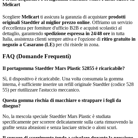
Melicart
Scegliere
Melicart
ti assicura la garanzia di acquistare
prodotti
originali Staedtler al miglior prezzo online
. Offriamo un servizio
d'eccellenza per forniture d'ufficio B2B e acquisti scolastici al
dettaglio, garantendo
spedizione espressa in 24/48 ore
in tutta
Italia, assistenza clienti sempre attiva e l'opzione di
ritiro gratuito in
negozio a Casarano (LE)
per chi risiede in zona.
FAQ (Domande Frequenti)
Il portagomma Staedtler Mars Plastic 52855 è ricaricabile?
Sì, il dispositivo è ricaricabile. Una volta consumata la gomma
interna, è sufficiente inserire un refill originale Staedtler (codice 528
55) per riutilizzare l'astuccio meccanico.
Questa gomma rischia di macchiare o strappare i fogli da
disegno?
No, la mescola speciale Staedtler Mars Plastic è studiata
specificamente per scorrere delicatamente sulla carta rimuovendo la
grafite senza abrasioni e senza lasciare striscie o aloni scuri.
Il cursore di scorrimento tende a scivolare durante la pressione