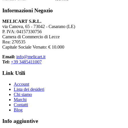
Informazioni Negozio
MELICART S.R.L.
via Canova, 65 - 73042 - Casarano (LE)
P. IVA: 04157330756
Camera di Commercio di Lecce
Rea: 270535
Capitale Sociale Versato: € 10.000
Email:
info@melicart.it
Tel:
+39 3485411007
Link Utili
Account
Lista dei desideri
Chi siamo
Marchi
Contatti
Blog
Info aggiuntive