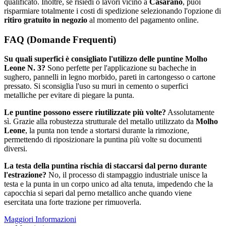
qualificato. Inoltre, se risiedi o lavori vicino a
Casarano
, puoi
risparmiare totalmente i costi di spedizione selezionando l'opzione di
ritiro gratuito in negozio
al momento del pagamento online.
FAQ (Domande Frequenti)
Su quali superfici è consigliato l'utilizzo delle puntine Molho
Leone N. 3?
Sono perfette per l'applicazione su bacheche in
sughero, pannelli in legno morbido, pareti in cartongesso o cartone
pressato. Si sconsiglia l'uso su muri in cemento o superfici
metalliche per evitare di piegare la punta.
Le puntine possono essere riutilizzate più volte?
Assolutamente
sì. Grazie alla robustezza strutturale del metallo utilizzato da
Molho
Leone
, la punta non tende a stortarsi durante la rimozione,
permettendo di riposizionare la puntina più volte su documenti
diversi.
La testa della puntina rischia di staccarsi dal perno durante
l'estrazione?
No, il processo di stampaggio industriale unisce la
testa e la punta in un corpo unico ad alta tenuta, impedendo che la
capocchia si separi dal perno metallico anche quando viene
esercitata una forte trazione per rimuoverla.
Maggiori Informazioni