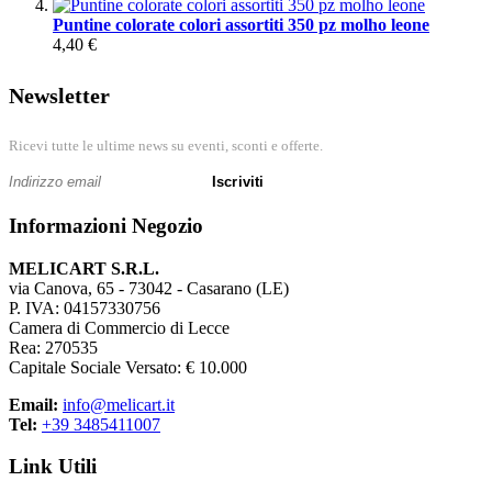
Puntine colorate colori assortiti 350 pz molho leone
4,40 €
Newsletter
Ricevi tutte le ultime news su eventi, sconti e offerte.
Iscriviti
Informazioni Negozio
MELICART S.R.L.
via Canova, 65 - 73042 - Casarano (LE)
P. IVA: 04157330756
Camera di Commercio di Lecce
Rea: 270535
Capitale Sociale Versato: € 10.000
Email:
info@melicart.it
Tel:
+39 3485411007
Link Utili